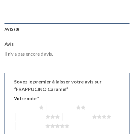
AVIS (0)
Avis
Il n’y a pas encore d’avis.
Soyez le premier à laisser votre avis sur
“FRAPPUCINO Caramel”
Votre note
*
1 étoile sur 5
2 étoiles sur 5
3 étoiles sur 5
4 étoiles sur 5
5 étoiles sur 5