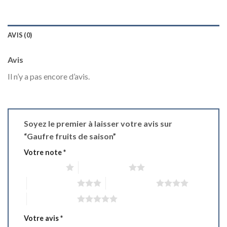
AVIS (0)
Avis
Il n’y a pas encore d’avis.
Soyez le premier à laisser votre avis sur
“Gaufre fruits de saison”
Votre note
*
1 étoile sur 5
2 étoiles sur 5
3 étoiles sur 5
4 étoiles sur 5
5 étoiles sur 5
Votre avis
*