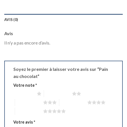
AVIS (0)
Avis
Il n’y a pas encore d’avis.
Soyez le premier à laisser votre avis sur “Pain
au chocolat”
Votre note
*
1 étoile sur 5
2 étoiles sur 5
3 étoiles sur 5
4 étoiles sur 5
5 étoiles sur 5
Votre avis
*