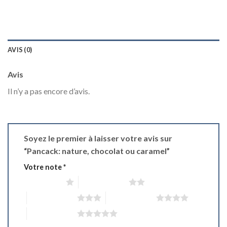
AVIS (0)
Avis
Il n’y a pas encore d’avis.
Soyez le premier à laisser votre avis sur
“Pancack: nature, chocolat ou caramel”
Votre note
*
1 étoile sur 5
2 étoiles sur 5
3 étoiles sur 5
4 étoiles sur 5
5 étoiles sur 5