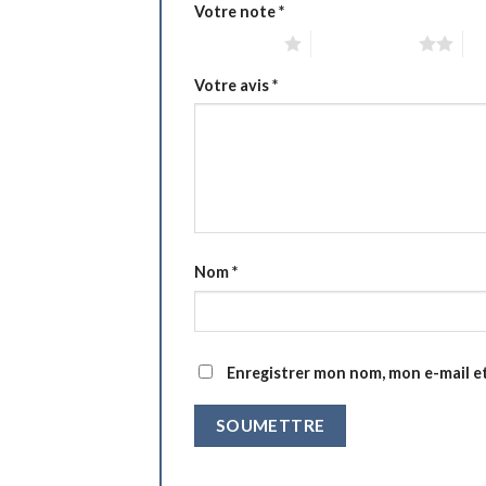
Votre note
*
1 étoile sur 5
2 étoiles sur 5
3 é
Votre avis
*
Nom
*
Enregistrer mon nom, mon e-mail e