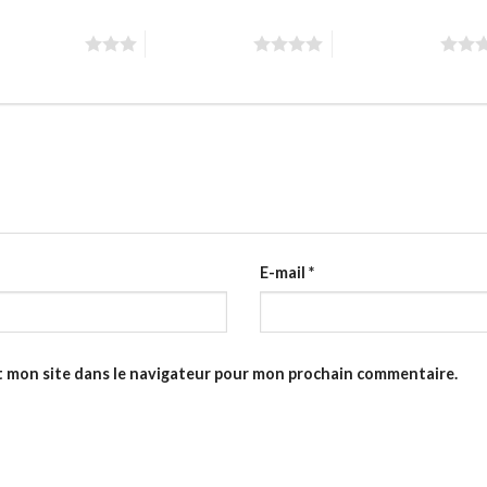
toiles sur 5
4 étoiles sur 5
5 étoiles sur 5
E-mail
*
t mon site dans le navigateur pour mon prochain commentaire.