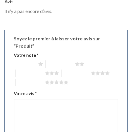
Avis
Il n’y a pas encore d’avis.
Soyez le premier à laisser votre avis sur
“Produit”
Votre note
*
1 étoile sur 5
2 étoiles sur 5
3 étoiles sur 5
4 étoiles sur 5
5 étoiles sur 5
Votre avis
*