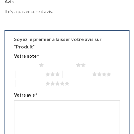
Avis
Il n’y a pas encore d’avis.
Soyez le premier à laisser votre avis sur
“Produit”
Votre note
*
1 étoile sur 5
2 étoiles sur 5
3 étoiles sur 5
4 étoiles sur 5
5 étoiles sur 5
Votre avis
*