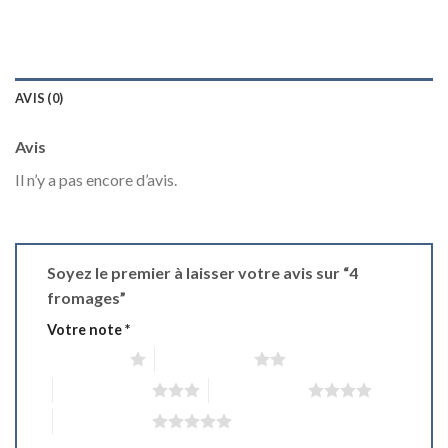
AVIS (0)
Avis
Il n’y a pas encore d’avis.
Soyez le premier à laisser votre avis sur “4
fromages”
Votre note
*
1 étoile sur 5
2 étoiles sur 5
3 étoiles sur 5
4 étoiles sur 5
5 étoiles sur 5