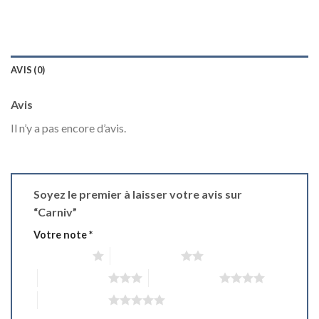
AVIS (0)
Avis
Il n’y a pas encore d’avis.
Soyez le premier à laisser votre avis sur
“Carniv”
Votre note
*
1 étoile sur 5
2 étoiles sur 5
3 étoiles sur 5
4 étoiles sur 5
5 étoiles sur 5