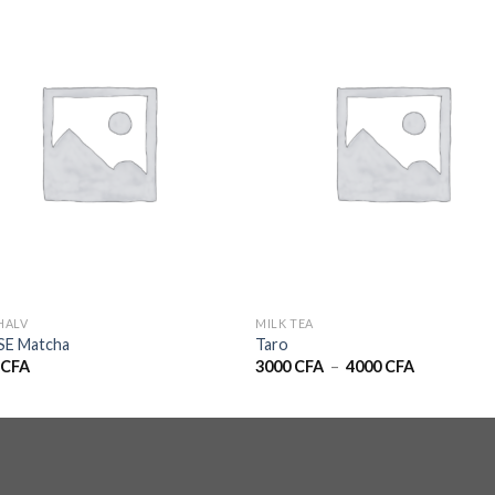
HALV
MILK TEA
SE Matcha
Taro
Plage
0
CFA
3000
CFA
–
4000
CFA
de
prix :
3000 CFA
à
4000 CFA