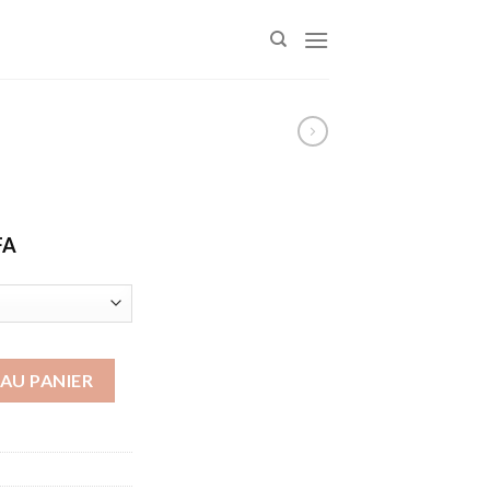
Plage
FA
de
prix :
4000 CFA
à
5000 CFA
AU PANIER