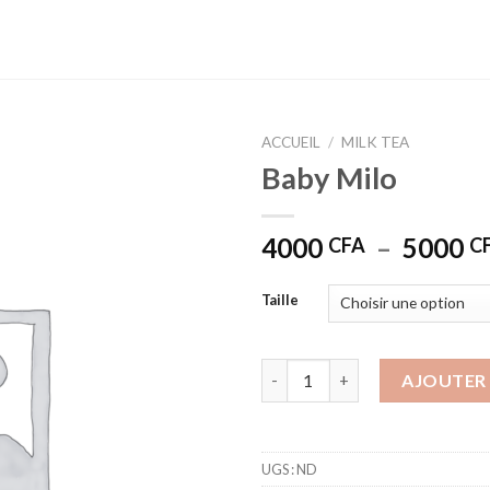
ACCUEIL
/
MILK TEA
Baby Milo
4000
–
5000
CFA
C
Taille
quantité de Baby Milo
AJOUTER 
UGS :
ND