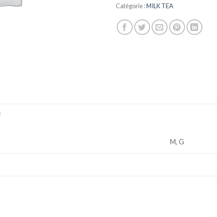
Catégorie :
MILK TEA
)
M, G