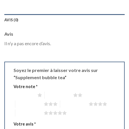
AVIS (0)
Avis
Il n’y a pas encore d’avis.
Soyez le premier à laisser votre avis sur
“Supplement bubble tea”
Votre note
*
1 étoile sur 5
2 étoiles sur 5
3 étoiles sur 5
4 étoiles sur 5
5 étoiles sur 5
Votre avis
*