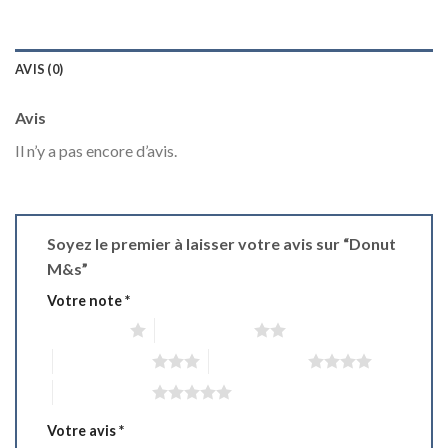
AVIS (0)
Avis
Il n’y a pas encore d’avis.
Soyez le premier à laisser votre avis sur “Donut
M&s”
Votre note
*
1 étoile sur 5
2 étoiles sur 5
3 étoiles sur 5
4 étoiles sur 5
5 étoiles sur 5
Votre avis
*