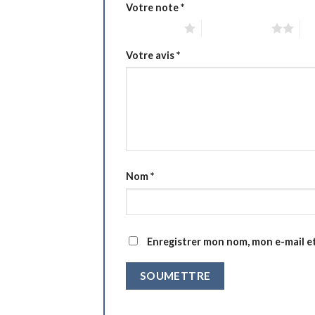
Votre note
*
1 étoile sur 5
2 étoiles sur 5
3 é
Votre avis
*
Nom
*
Enregistrer mon nom, mon e-mail e