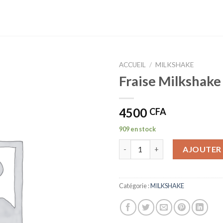
ACCUEIL
/
MILKSHAKE
Fraise Milkshake
4500
CFA
909 en stock
quantité de Fraise Milkshake
AJOUTER 
Catégorie :
MILKSHAKE