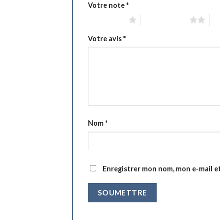
Votre note
*
1 étoile sur 5
2 étoiles sur 5
3 é
Votre avis
*
Nom
*
Enregistrer mon nom, mon e-mail e