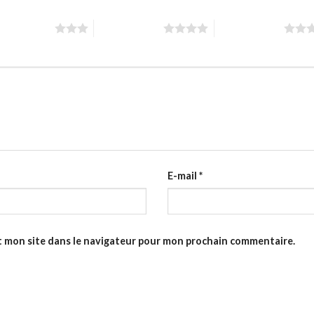
toiles sur 5
4 étoiles sur 5
5 étoiles sur 5
E-mail
*
t mon site dans le navigateur pour mon prochain commentaire.