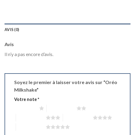
AVIS (0)
Avis
Il n’y a pas encore d’avis.
Soyez le premier à laisser votre avis sur “Oréo
Milkshake”
Votre note
*
1 étoile sur 5
2 étoiles sur 5
3 étoiles sur 5
4 étoiles sur 5
5 étoiles sur 5