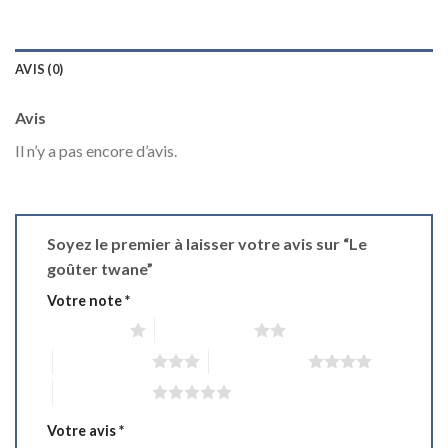
AVIS (0)
Avis
Il n’y a pas encore d’avis.
Soyez le premier à laisser votre avis sur “Le
goûter twane”
Votre note
*
1 étoile sur 5
2 étoiles sur 5
3 étoiles sur 5
4 étoiles sur 5
5 étoiles sur 5
Votre avis
*