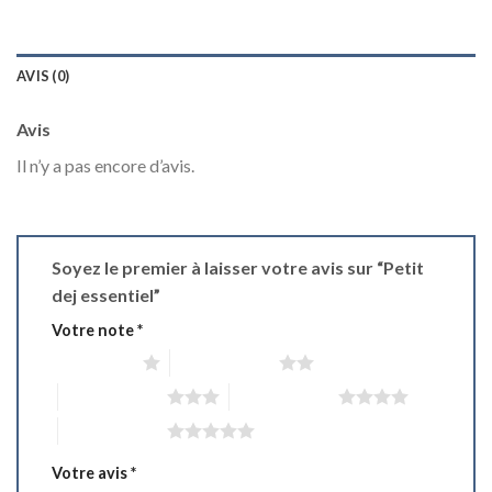
AVIS (0)
Avis
Il n’y a pas encore d’avis.
Soyez le premier à laisser votre avis sur “Petit
dej essentiel”
Votre note
*
1 étoile sur 5
2 étoiles sur 5
3 étoiles sur 5
4 étoiles sur 5
5 étoiles sur 5
Votre avis
*