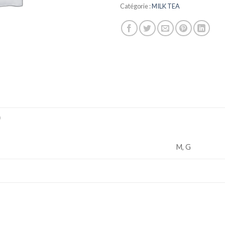
Catégorie :
MILK TEA
)
M, G