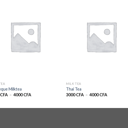
TEA
MILK TEA
que Milktea
Thai Tea
Plage
Plage
0
CFA
–
4000
CFA
3000
CFA
–
4000
CFA
de
de
prix :
prix :
3000 CFA
3000 CFA
à
à
4000 CFA
4000 CFA