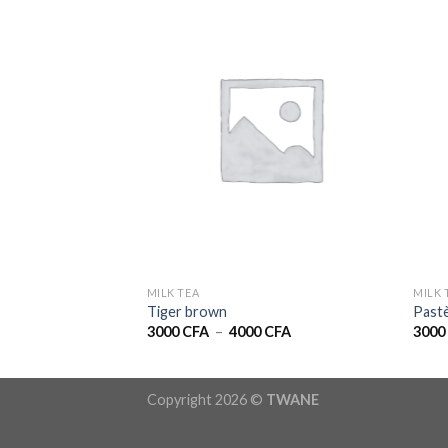
MILK TEA
MILK 
Tiger brown
Pastè
Plage
3000
CFA
–
4000
CFA
300
de
prix :
3000 CFA
à
Copyright 2026 ©
TWANE
4000 CFA