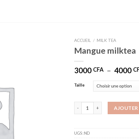
ACCUEIL
/
MILK TEA
Mangue milktea
3000
–
4000
CFA
C
Taille
quantité de Mangue milktea
AJOUTER 
UGS :
ND