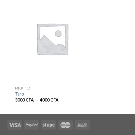
MILK TEA
Taro
Plage
3000
CFA
–
4000
CFA
de
prix :
3000 CFA
à
4000 CFA