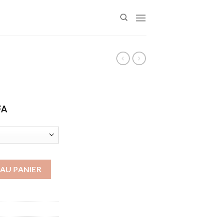
Plage
FA
de
prix :
3000 CFA
à
4000 CFA
AU PANIER