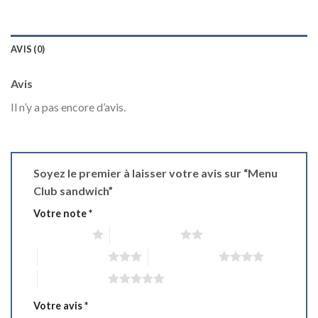
AVIS (0)
Avis
Il n’y a pas encore d’avis.
Soyez le premier à laisser votre avis sur “Menu
Club sandwich”
Votre note
*
1 étoile sur 5
2 étoiles sur 5
3 étoiles sur 5
4 étoiles sur 5
5 étoiles sur 5
Votre avis
*