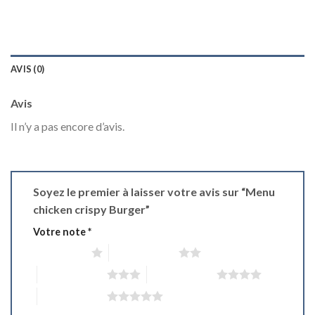
AVIS (0)
Avis
Il n’y a pas encore d’avis.
Soyez le premier à laisser votre avis sur “Menu
chicken crispy Burger”
Votre note
*
1 étoile sur 5
2 étoiles sur 5
3 étoiles sur 5
4 étoiles sur 5
5 étoiles sur 5