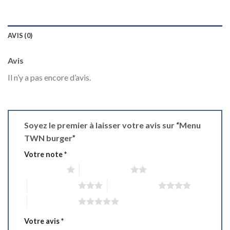
AVIS (0)
Avis
Il n’y a pas encore d’avis.
Soyez le premier à laisser votre avis sur “Menu
TWN burger”
Votre note
*
1 étoile sur 5
2 étoiles sur 5
3 étoiles sur 5
4 étoiles sur 5
5 étoiles sur 5
Votre avis
*