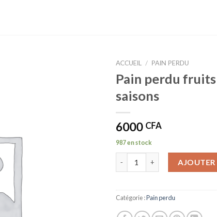
ACCUEIL
/
PAIN PERDU
Pain perdu fruits
saisons
6000
CFA
987 en stock
quantité de Pain perdu fruits 
AJOUTER 
Catégorie :
Pain perdu