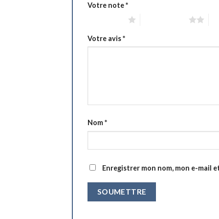
Votre note
*
1 étoile sur 5
2 étoiles sur 5
3 é
Votre avis
*
Nom
*
Enregistrer mon nom, mon e-mail e