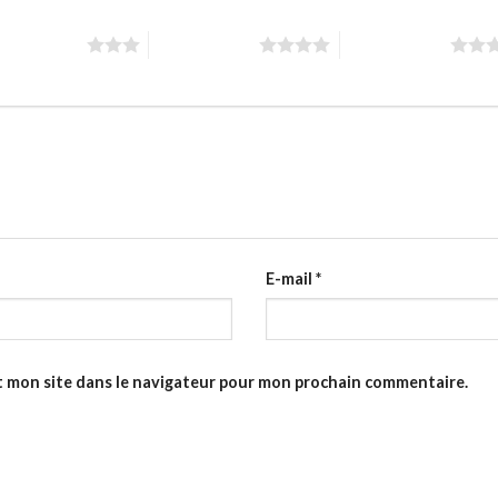
toiles sur 5
4 étoiles sur 5
5 étoiles sur 5
E-mail
*
t mon site dans le navigateur pour mon prochain commentaire.