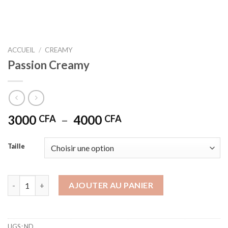
ACCUEIL
/
CREAMY
Passion Creamy
Plage
3000
–
4000
CFA
CFA
de
prix :
Taille
3000 CFA
à
4000 CFA
quantité de Passion Creamy
AJOUTER AU PANIER
UGS :
ND