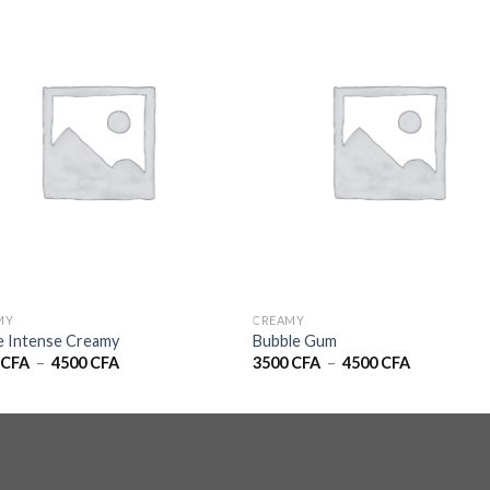
MY
CREAMY
e Intense Creamy
Bubble Gum
Plage
Plage
0
CFA
–
4500
CFA
3500
CFA
–
4500
CFA
de
de
prix :
prix :
3500 CFA
3500 CFA
à
à
4500 CFA
4500 CFA