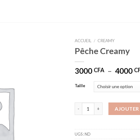
ACCUEIL
/
CREAMY
Pêche Creamy
3000
–
4000
CFA
C
Taille
quantité de Pêche Creamy
AJOUTER 
UGS :
ND