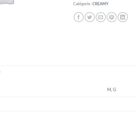
Catégorie :
CREAMY
)
M, G