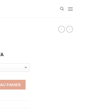
Plage
FA
de
prix :
3000 CFA
à
4000 CFA
AU PANIER