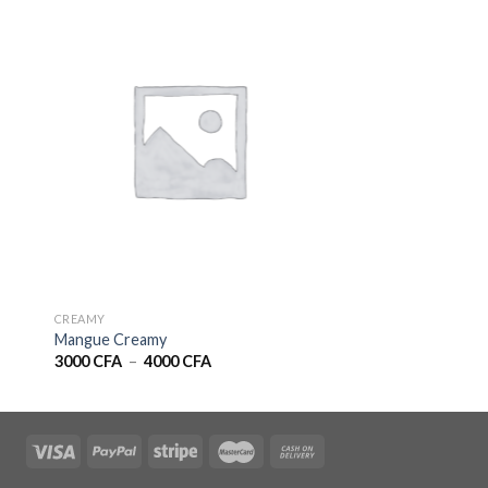
CREAMY
Mangue Creamy
Plage
3000
CFA
–
4000
CFA
de
prix :
3000 CFA
à
4000 CFA