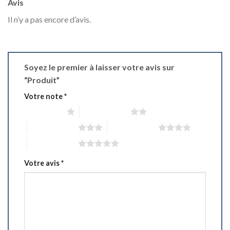
Avis
Il n’y a pas encore d’avis.
Soyez le premier à laisser votre avis sur
“Produit”
Votre note
*
1 étoile sur 5
2 étoiles sur 5
3 étoiles sur 5
4 étoiles sur 5
5 étoiles sur 5
Votre avis
*