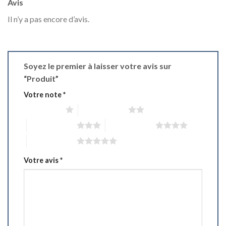
Avis
Il n’y a pas encore d’avis.
Soyez le premier à laisser votre avis sur
“Produit”
Votre note
*
1 étoile sur 5
2 étoiles sur 5
3 étoiles sur 5
4 étoiles sur 5
5 étoiles sur 5
Votre avis
*