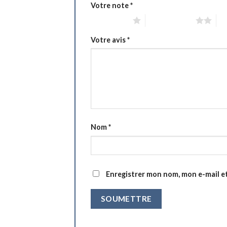
Votre note
*
1 étoile sur 5
2 étoiles sur 5
3 é
Votre avis
*
Nom
*
Enregistrer mon nom, mon e-mail e