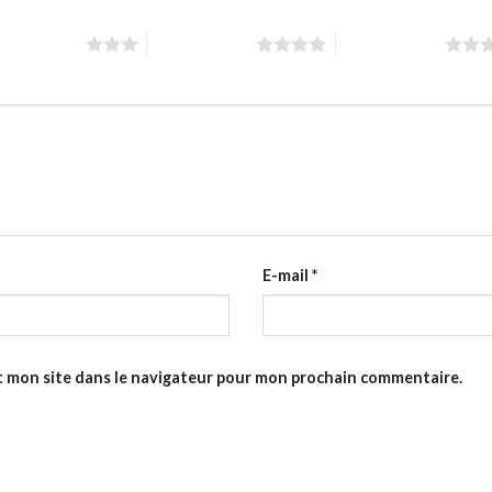
toiles sur 5
4 étoiles sur 5
5 étoiles sur 5
E-mail
*
t mon site dans le navigateur pour mon prochain commentaire.