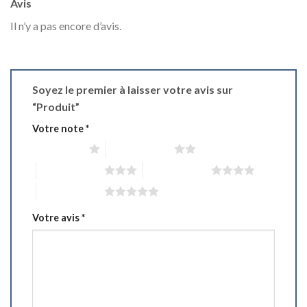
Avis
Il n’y a pas encore d’avis.
Soyez le premier à laisser votre avis sur
“Produit”
Votre note
*
1 étoile sur 5
2 étoiles sur 5
3 étoiles sur 5
4 étoiles sur 5
5 étoiles sur 5
Votre avis
*