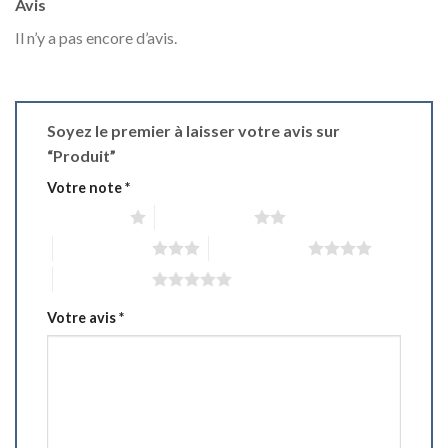
Avis
Il n’y a pas encore d’avis.
Soyez le premier à laisser votre avis sur
“Produit”
Votre note
*
1 étoile sur 5
2 étoiles sur 5
3 étoiles sur 5
4 étoiles sur 5
5 étoiles sur 5
Votre avis
*