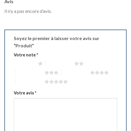
Avis
Il n’y a pas encore d’avis.
Soyez le premier à laisser votre avis sur
“Produit”
Votre note
*
1 étoile sur 5
2 étoiles sur 5
3 étoiles sur 5
4 étoiles sur 5
5 étoiles sur 5
Votre avis
*