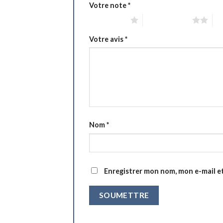
Votre note
*
1 étoile sur 5
2 étoiles sur 5
3 é
Votre avis
*
Nom
*
Enregistrer mon nom, mon e-mail e