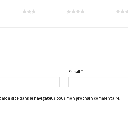
toiles sur 5
4 étoiles sur 5
5 étoiles sur 5
E-mail
*
t mon site dans le navigateur pour mon prochain commentaire.