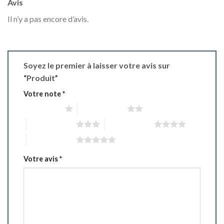
Avis
Il n’y a pas encore d’avis.
Soyez le premier à laisser votre avis sur
“Produit”
Votre note
*
1 étoile sur 5
2 étoiles sur 5
3 étoiles sur 5
4 étoiles sur 5
5 étoiles sur 5
Votre avis
*