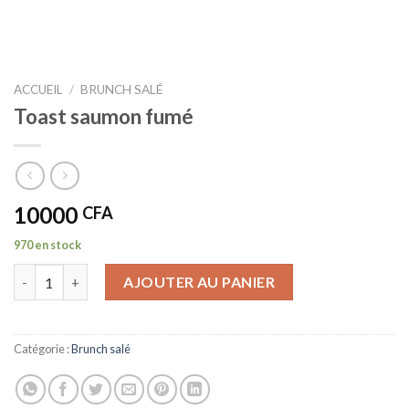
ACCUEIL
/
BRUNCH SALÉ
Toast saumon fumé
10000
CFA
970 en stock
quantité de Toast saumon fumé
AJOUTER AU PANIER
Catégorie :
Brunch salé