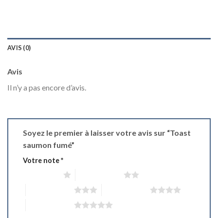
AVIS (0)
Avis
Il n’y a pas encore d’avis.
Soyez le premier à laisser votre avis sur “Toast
saumon fumé”
Votre note
*
1 étoile sur 5
2 étoiles sur 5
3 étoiles sur 5
4 étoiles sur 5
5 étoiles sur 5