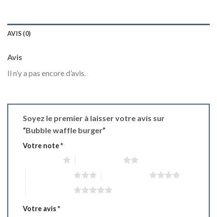
AVIS (0)
Avis
Il n’y a pas encore d’avis.
Soyez le premier à laisser votre avis sur
“Bubble waffle burger”
Votre note
*
1 étoile sur 5
2 étoiles sur 5
3 étoiles sur 5
4 étoiles sur 5
5 étoiles sur 5
Votre avis
*