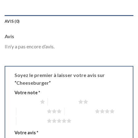
AVIS (0)
Avis
Il n’y a pas encore d’avis.
Soyez le premier à laisser votre avis sur
“Cheeseburger”
Votre note
*
1 étoile sur 5
2 étoiles sur 5
3 étoiles sur 5
4 étoiles sur 5
5 étoiles sur 5
Votre avis
*