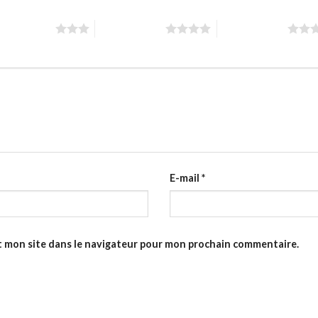
toiles sur 5
4 étoiles sur 5
5 étoiles sur 5
E-mail
*
t mon site dans le navigateur pour mon prochain commentaire.