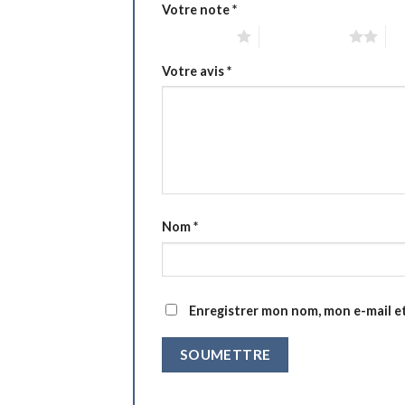
Votre note
*
1 étoile sur 5
2 étoiles sur 5
3 é
Votre avis
*
Nom
*
Enregistrer mon nom, mon e-mail e