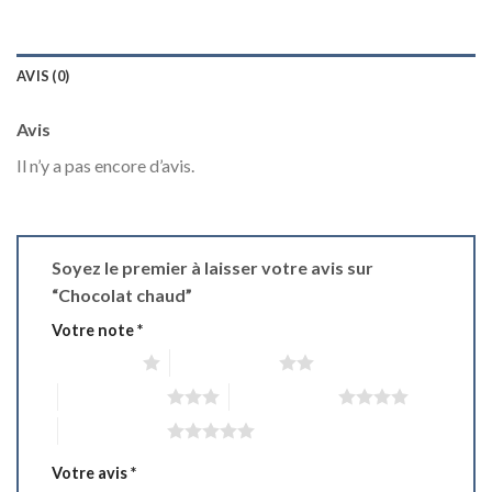
AVIS (0)
Avis
Il n’y a pas encore d’avis.
Soyez le premier à laisser votre avis sur
“Chocolat chaud”
Votre note
*
1 étoile sur 5
2 étoiles sur 5
3 étoiles sur 5
4 étoiles sur 5
5 étoiles sur 5
Votre avis
*