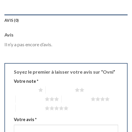
AVIS (0)
Avis
Il n’y a pas encore d’avis.
Soyez le premier à laisser votre avis sur “Ovni”
Votre note
*
1 étoile sur 5
2 étoiles sur 5
3 étoiles sur 5
4 étoiles sur 5
5 étoiles sur 5
Votre avis
*