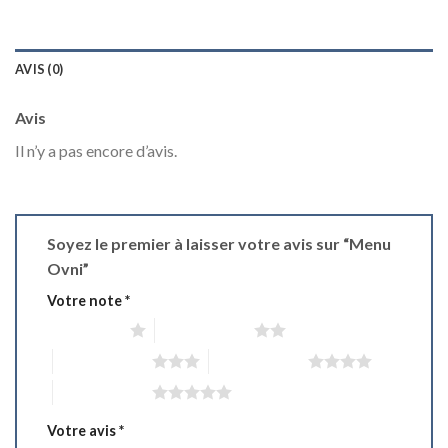
AVIS (0)
Avis
Il n’y a pas encore d’avis.
Soyez le premier à laisser votre avis sur “Menu
Ovni”
Votre note
*
1 étoile sur 5
2 étoiles sur 5
3 étoiles sur 5
4 étoiles sur 5
5 étoiles sur 5
Votre avis
*