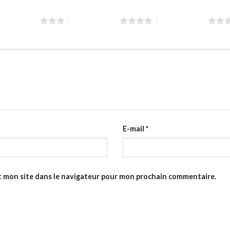
toiles sur 5
4 étoiles sur 5
5 étoiles sur 5
E-mail
*
t mon site dans le navigateur pour mon prochain commentaire.