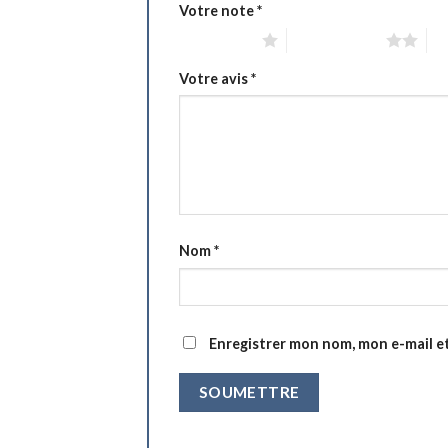
Votre note
*
1 étoile sur 5
2 étoiles sur 5
3 é
Votre avis
*
Nom
*
Enregistrer mon nom, mon e-mail e