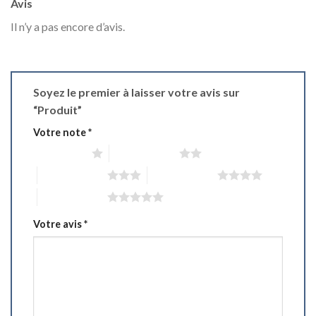
Avis
Il n’y a pas encore d’avis.
Soyez le premier à laisser votre avis sur
“Produit”
Votre note
*
1 étoile sur 5
2 étoiles sur 5
3 étoiles sur 5
4 étoiles sur 5
5 étoiles sur 5
Votre avis
*