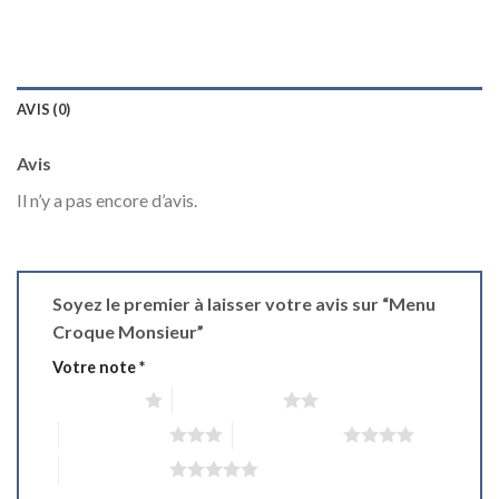
AVIS (0)
Avis
Il n’y a pas encore d’avis.
Soyez le premier à laisser votre avis sur “Menu
Croque Monsieur”
Votre note
*
1 étoile sur 5
2 étoiles sur 5
3 étoiles sur 5
4 étoiles sur 5
5 étoiles sur 5